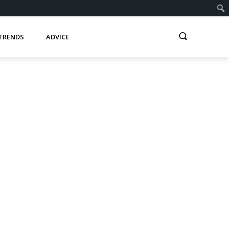
TRENDS
ADVICE