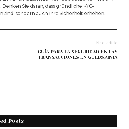
 Denken Sie daran, dass gründliche KYC-
 sind, sondern auch Ihre Sicherheit erhöhen.
Next article
GUÍA PARA LA SEGURIDAD EN LAS
TRANSACCIONES EN GOLDSPINIA
ted Posts