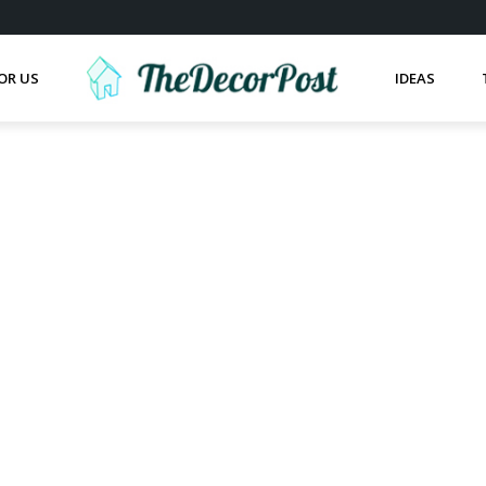
OR US
IDEAS