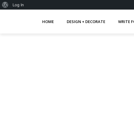
About
Log In
WordPress
HOME
DESIGN + DECORATE
WRITE F