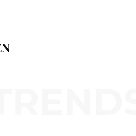
EN
TREND