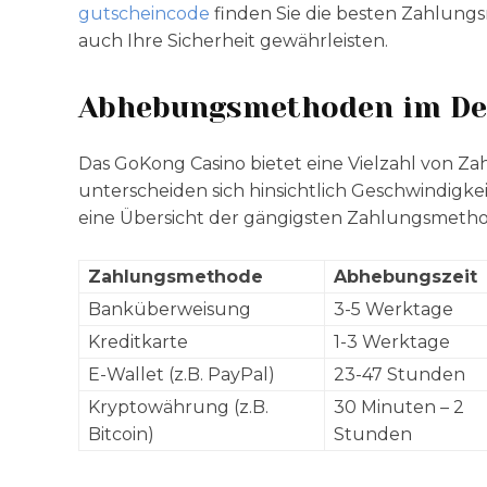
gutscheincode
finden Sie die besten Zahlungs
auch Ihre Sicherheit gewährleisten.
Abhebungsmethoden im De
Das GoKong Casino bietet eine Vielzahl von 
unterscheiden sich hinsichtlich Geschwindigke
eine Übersicht der gängigsten Zahlungsmeth
Zahlungsmethode
Abhebungszeit
Banküberweisung
3-5 Werktage
Kreditkarte
1-3 Werktage
E-Wallet (z.B. PayPal)
23-47 Stunden
Kryptowährung (z.B.
30 Minuten – 2
Bitcoin)
Stunden