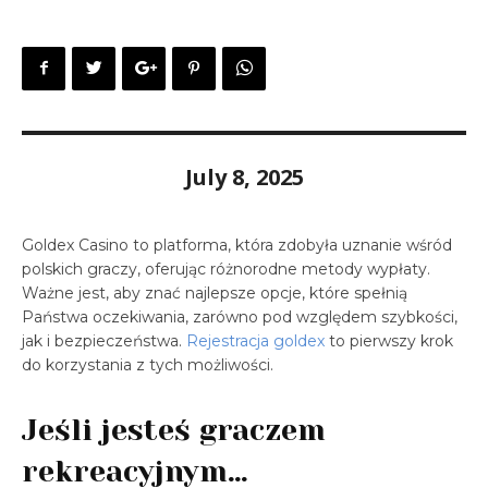
July 8, 2025
Goldex Casino to platforma, która zdobyła uznanie wśród
polskich graczy, oferując różnorodne metody wypłaty.
Ważne jest, aby znać najlepsze opcje, które spełnią
Państwa oczekiwania, zarówno pod względem szybkości,
jak i bezpieczeństwa.
Rejestracja goldex
to pierwszy krok
do korzystania z tych możliwości.
Jeśli jesteś graczem
rekreacyjnym…