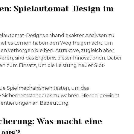
en: Spielautomat-Design im
Spielautomat-Designs anhand exakter Analysen zu
hinelles Lernen haben den Weg freigemacht, um
n verborgen bleiben. Attraktive, zugleich aber
asieren, sind das Ergebnis dieser Innovationen. Dabei
n zum Einsatz, um die Leistung neuer Slot-
neue Spielmechanismen testen, um das
e Sicherheitsstandards zu wahren. Hierbei gewinnt
entierungen an Bedeutung.
cherung: Was macht eine
 aus?