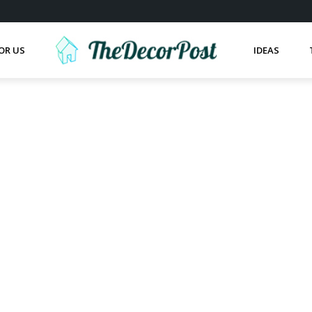
OR US
IDEAS