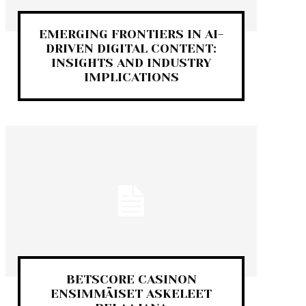
EMERGING FRONTIERS IN AI-
DRIVEN DIGITAL CONTENT:
INSIGHTS AND INDUSTRY
IMPLICATIONS
BETSCORE CASINON
ENSIMMÄISET ASKELEET