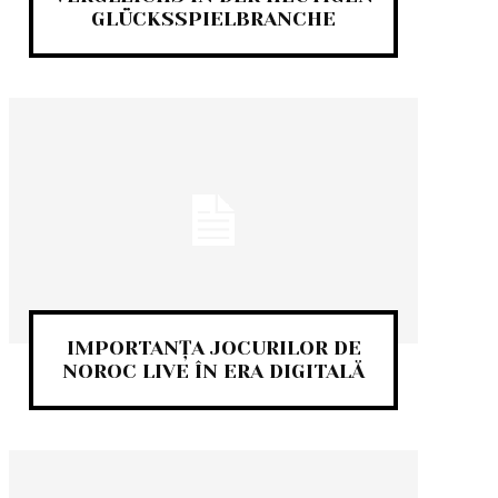
GLÜCKSSPIELBRANCHE
IMPORTANȚA JOCURILOR DE
NOROC LIVE ÎN ERA DIGITALĂ