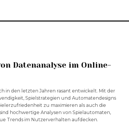
von Datenanalyse im Online-
h in den letzten Jahren rasant entwickelt. Mit der
otwendigkeit, Spielstrategien und Automatendesigns
pielerzufriedenheit zu maximieren als auch die
 sind hochwertige Analysen von Spielautomaten,
ue Trends im Nutzerverhalten aufdecken.