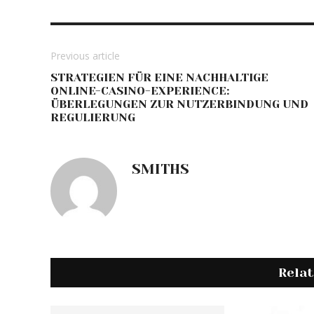
Previous article
STRATEGIEN FÜR EINE NACHHALTIGE
ONLINE-CASINO-EXPERIENCE:
ÜBERLEGUNGEN ZUR NUTZERBINDUNG UND
REGULIERUNG
SMITHS
Rela