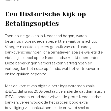
Een Historische Kijk op
Betalingsopties
Toen online gokken in Nederland begon, waren
betalingsmogelijkheden beperkt en vaak omslachtig.
Vroeger maakten spelers gebruik van creditcards,
bankoverschrijvingen, of alternatieven zoals e-wallets die
niet altijd soepel op de Nederlandse markt opereerden.
Deze beperkingen veroorzaakten vertragingen en
verhoogden het risico op fraude, wat het vertrouwen in
online gokken beperkte.
Met de komst van digitale betalingssystemen zoals
iDEAL, dat sinds 2005 bestaat, veranderde dat dramatisch.
iDEAL, ondersteund door vrijwel alle grote Nederlandse
banken, vereenvoudigde het proces, bood extra
beveiliging via bankauthenticatie en werd snel de