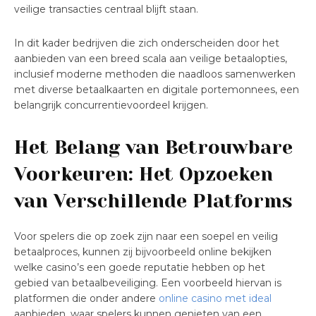
veilige transacties centraal blijft staan.
In dit kader bedrijven die zich onderscheiden door het
aanbieden van een breed scala aan veilige betaalopties,
inclusief moderne methoden die naadloos samenwerken
met diverse betaalkaarten en digitale portemonnees, een
belangrijk concurrentievoordeel krijgen.
Het Belang van Betrouwbare
Voorkeuren: Het Opzoeken
van Verschillende Platforms
Voor spelers die op zoek zijn naar een soepel en veilig
betaalproces, kunnen zij bijvoorbeeld online bekijken
welke casino’s een goede reputatie hebben op het
gebied van betaalbeveiliging. Een voorbeeld hiervan is
platformen die onder andere
online casino met ideal
aanbieden, waar spelers kunnen genieten van een