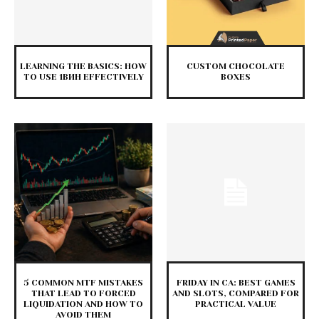
LEARNING THE BASICS: HOW
CUSTOM CHOCOLATE
TO USE 1ВИН EFFECTIVELY
BOXES
5 COMMON MTF MISTAKES
FRIDAY IN CA: BEST GAMES
THAT LEAD TO FORCED
AND SLOTS, COMPARED FOR
LIQUIDATION AND HOW TO
PRACTICAL VALUE
AVOID THEM