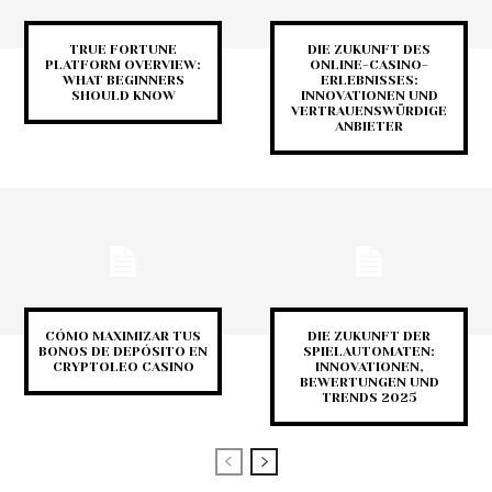
TRUE FORTUNE
DIE ZUKUNFT DES
PLATFORM OVERVIEW:
ONLINE-CASINO-
WHAT BEGINNERS
ERLEBNISSES:
SHOULD KNOW
INNOVATIONEN UND
VERTRAUENSWÜRDIGE
ANBIETER
CÓMO MAXIMIZAR TUS
DIE ZUKUNFT DER
BONOS DE DEPÓSITO EN
SPIELAUTOMATEN:
CRYPTOLEO CASINO
INNOVATIONEN,
BEWERTUNGEN UND
TRENDS 2025