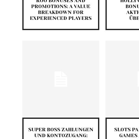
ROO BONUSES AND
HOLLY
PROMOTIONS: A VALUE
BONU
BREAKDOWN FOR
AKT
EXPERIENCED PLAYERS
ÜB
SUPER BOSS ZAHLUNGEN
SLOTS PA
UND KONTOZUGANG:
GAMES 