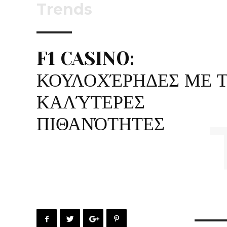
Trends
F1 CASINO:
ΚΟΥΛΟΧΈΡΗΔΕΣ ΜΕ Τ
ΚΑΛΎΤΕΡΕΣ
ΠΙΘΑΝΌΤΗΤΕΣ