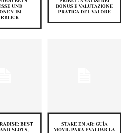
WOOD BETS
PRIBET: ANALISI DEI
SSE UND
BONUS E VALUTAZIONE
IONEN IM
PRATICA DEL VALORE
ERBLICK
RADISE: BEST
STAKE EN AR: GUÍA
AND SLOTS,
MÓVIL PARA EVALUAR LA