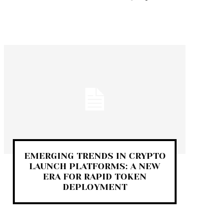
EMERGING TRENDS IN CRYPTO
LAUNCH PLATFORMS: A NEW
ERA FOR RAPID TOKEN
DEPLOYMENT