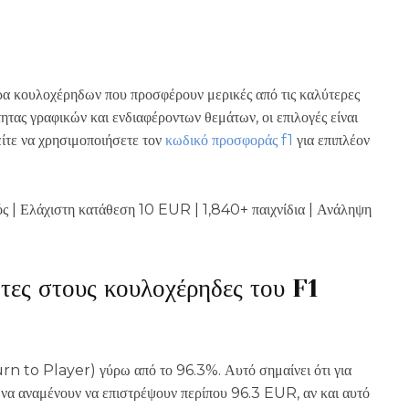
ρα κουλοχέρηδων που προσφέρουν μερικές από τις καλύτερες
ητας γραφικών και ενδιαφέροντων θεμάτων, οι επιλογές είναι
ίτε να χρησιμοποιήσετε τον
κωδικό προσφοράς f1
για επιπλέον
 | Ελάχιστη κατάθεση 10 EUR | 1,840+ παιχνίδια | Ανάληψη
ητες στους κουλοχέρηδες του F1
n to Player) γύρω από το 96.3%. Αυτό σημαίνει ότι για
 να αναμένουν να επιστρέψουν περίπου 96.3 EUR, αν και αυτό