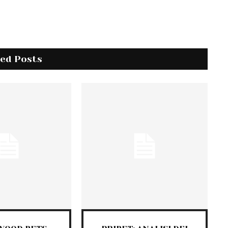
ted Posts