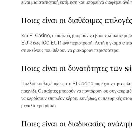
είναι μια στατιστική εκτίμηση και μπορεί να διαφέρει ανά π
Ποιες είναι οι διαθέσιμες επιλογέ
Στο F1 Casino, οι παίκτες μπορούν να βρουν κουλοχέρηδ
EUR έως 100 EUR ανά περιστροφή. Αυτή η γκάμα επιτρέπ
σε εκείνους που θέλουν να ρισκάρουν περισσότερα.
Ποιες είναι οι δυνατότητες των 
Πολλοί κουλοχέρηδες στο F1 Casino παρέχουν την επιλογ
παιχνίδι. Οι παίκτες μπορούν να ποντάρουν σε συγκεκρι
να κερδίσουν επιπλέον κέρδη. Συνήθως, οι πλευρικές στο
μεγαλύτερο ρίσκο.
Ποιες είναι οι διαδικασίες ανάλη