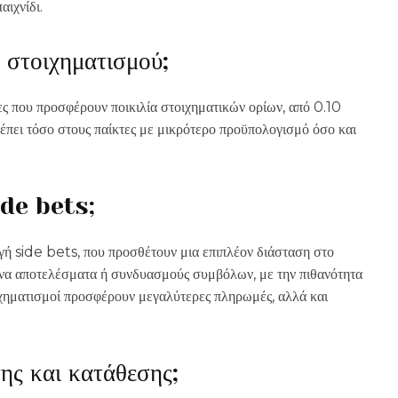
αιχνίδι.
ς στοιχηματισμού;
ες που προσφέρουν ποικιλία στοιχηματικών ορίων, από 0.10
ει τόσο στους παίκτες με μικρότερο προϋπολογισμό όσο και
side bets;
ή side bets, που προσθέτουν μια επιπλέον διάσταση στο
μένα αποτελέσματα ή συνδυασμούς συμβόλων, με την πιθανότητα
ιχηματισμοί προσφέρουν μεγαλύτερες πληρωμές, αλλά και
ψης και κατάθεσης;