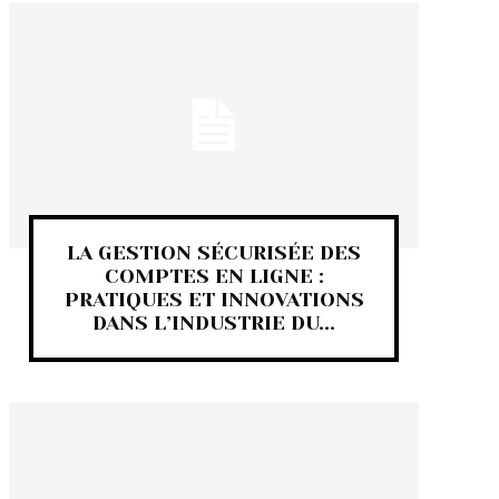
LA GESTION SÉCURISÉE DES
COMPTES EN LIGNE :
PRATIQUES ET INNOVATIONS
DANS L’INDUSTRIE DU...