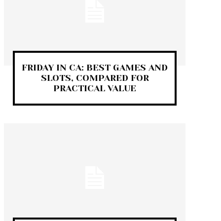
FRIDAY IN CA: BEST GAMES AND
SLOTS, COMPARED FOR
PRACTICAL VALUE