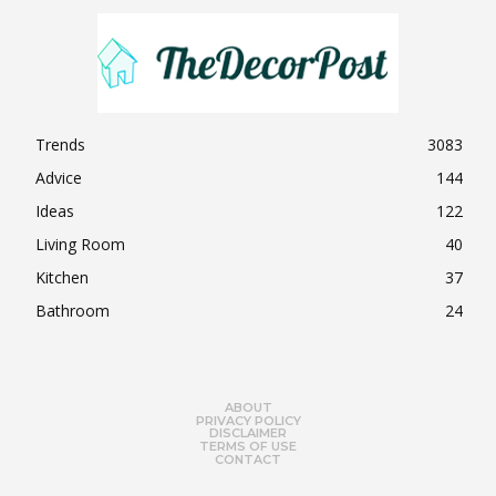
Trends
3083
Advice
144
Ideas
122
Living Room
40
Kitchen
37
Bathroom
24
ABOUT
PRIVACY POLICY
DISCLAIMER
TERMS OF USE
CONTACT