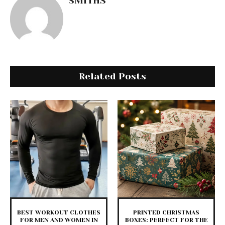
SMITHS
Related Posts
BEST WORKOUT CLOTHES
PRINTED CHRISTMAS
FOR MEN AND WOMEN IN
BOXES: PERFECT FOR THE