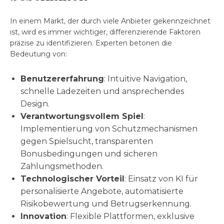
In einem Markt, der durch viele Anbieter gekennzeichnet
ist, wird es immer wichtiger, differenzierende Faktoren
präzise zu identifizieren. Experten betonen die
Bedeutung von:
Benutzererfahrung
: Intuitive Navigation,
schnelle Ladezeiten und ansprechendes
Design.
Verantwortungsvollem Spiel
:
Implementierung von Schutzmechanismen
gegen Spielsucht, transparenten
Bonusbedingungen und sicheren
Zahlungsmethoden.
Technologischer Vorteil
: Einsatz von KI für
personalisierte Angebote, automatisierte
Risikobewertung und Betrugserkennung.
Innovation
: Flexible Plattformen, exklusive