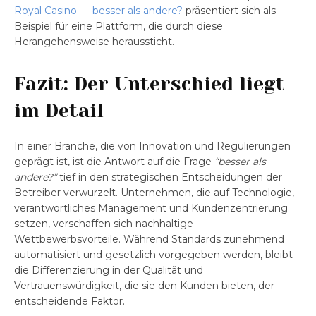
Royal Casino — besser als andere?
präsentiert sich als
Beispiel für eine Plattform, die durch diese
Herangehensweise heraussticht.
Fazit: Der Unterschied liegt
im Detail
In einer Branche, die von Innovation und Regulierungen
geprägt ist, ist die Antwort auf die Frage
“besser als
andere?”
tief in den strategischen Entscheidungen der
Betreiber verwurzelt. Unternehmen, die auf Technologie,
verantwortliches Management und Kundenzentrierung
setzen, verschaffen sich nachhaltige
Wettbewerbsvorteile. Während Standards zunehmend
automatisiert und gesetzlich vorgegeben werden, bleibt
die Differenzierung in der Qualität und
Vertrauenswürdigkeit, die sie den Kunden bieten, der
entscheidende Faktor.