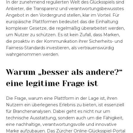
In der zunehmend regulierten Welt des Glücksspiels sind
Anbieter, die Transparenz und verantwortungsbewusstes
Angebot in den Vordergrund stellen, klar im Vorteil. Für
europäische Plattformen bedeutet das die Einhaltung
komplexer Gesetze, die regelmäßig überarbeitet werden,
um Nutzer zu schützen. Es ist kein Zufall, dass Marken,
die proaktiv in der Kommunikation ihrer Sicherheits- und
Fairness-Standards investieren, als vertrauenswürdig
wahrgenommen werden.
Warum „besser als andere?“
eine legitime Frage ist
Die Frage, warum eine Plattform in der Lage ist, ihren
Nutzern ein überlegenes Erlebnis zu bieten, ist essenziell
für Branchenanalysen. Dabei geht es nicht nur um
technische Ausstattung, sondern auch um die Fähigkeit,
eine nachhaltige, verantwortungsvolle und innovative
Marke aufzubauen. Das Zürcher Online-Glücksspiel-Portal