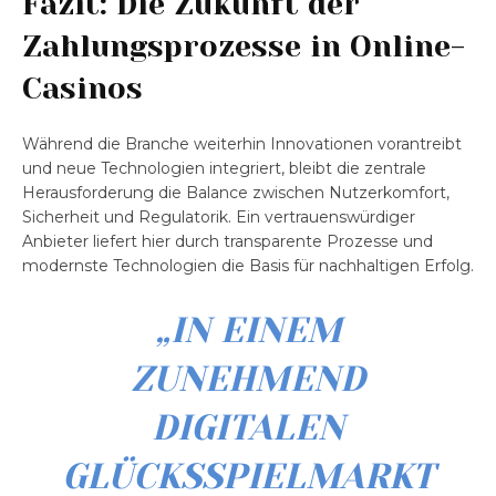
Fazit: Die Zukunft der
Zahlungsprozesse in Online-
Casinos
Während die Branche weiterhin Innovationen vorantreibt
und neue Technologien integriert, bleibt die zentrale
Herausforderung die Balance zwischen Nutzerkomfort,
Sicherheit und Regulatorik. Ein vertrauenswürdiger
Anbieter liefert hier durch transparente Prozesse und
modernste Technologien die Basis für nachhaltigen Erfolg.
„IN EINEM
ZUNEHMEND
DIGITALEN
GLÜCKSSPIELMARKT