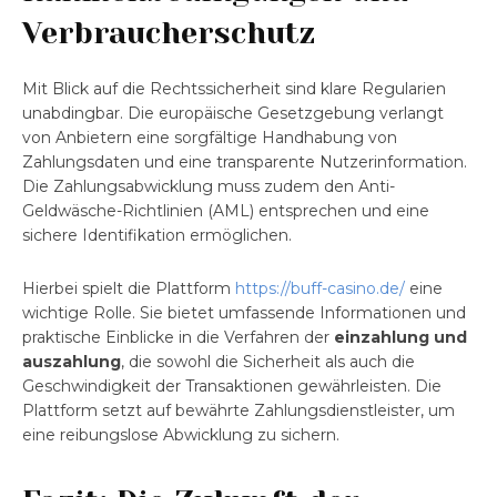
Verbraucherschutz
Mit Blick auf die Rechtssicherheit sind klare Regularien
unabdingbar. Die europäische Gesetzgebung verlangt
von Anbietern eine sorgfältige Handhabung von
Zahlungsdaten und eine transparente Nutzerinformation.
Die Zahlungsabwicklung muss zudem den Anti-
Geldwäsche-Richtlinien (AML) entsprechen und eine
sichere Identifikation ermöglichen.
Hierbei spielt die Plattform
https://buff-casino.de/
eine
wichtige Rolle. Sie bietet umfassende Informationen und
praktische Einblicke in die Verfahren der
einzahlung und
auszahlung
, die sowohl die Sicherheit als auch die
Geschwindigkeit der Transaktionen gewährleisten. Die
Plattform setzt auf bewährte Zahlungsdienstleister, um
eine reibungslose Abwicklung zu sichern.