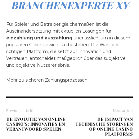
BRANCHENEXPERTE XY
Für Spieler und Betreiber gleichermaßen ist die
Auseinandersetzung mit aktuellen Lösungen für
einzahlung und auszahlung
unerlässlich, um in diesem
populären Gleichgewicht zu bestehen. Die Wahl der
richtigen Plattform, die setzt auf Innovation und
Vertrauen, entscheidet maßgeblich über das subjektive
und objektive Nutzererlebnis.
Mehr zu sicheren Zahlungsprozessen
Previous article
Next article
DE EVOLUTIE VAN ONLINE
DE IMPACT VAN
CASINO’S: INNOVATIES EN
TECHNISCHE STORINGEN
VERANTWOORD SPELEN
OP ONLINE CASINO
PLATFORMS