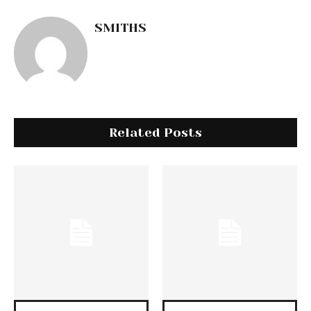
SMITHS
Related Posts