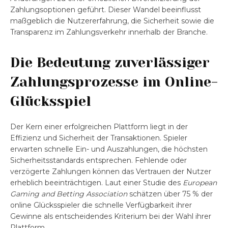
Zahlungsoptionen geführt. Dieser Wandel beeinflusst
maßgeblich die Nutzererfahrung, die Sicherheit sowie die
Transparenz im Zahlungsverkehr innerhalb der Branche.
Die Bedeutung zuverlässiger
Zahlungsprozesse im Online-
Glücksspiel
Der Kern einer erfolgreichen Plattform liegt in der
Effizienz und Sicherheit der Transaktionen. Spieler
erwarten schnelle Ein- und Auszahlungen, die höchsten
Sicherheitsstandards entsprechen. Fehlende oder
verzögerte Zahlungen können das Vertrauen der Nutzer
erheblich beeinträchtigen. Laut einer Studie des
European
Gaming and Betting Association
schätzen über 75 % der
online Glücksspieler die schnelle Verfügbarkeit ihrer
Gewinne als entscheidendes Kriterium bei der Wahl ihrer
Plattform.