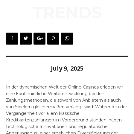
TRENDS
July 9, 2025
In der dynamischen Welt der Online-Casinos erleben wir
eine kontinuierliche Weiterentwicklung bei den
Zahlungsmethoden, die sowohl von Anbietern als auch
von Spielern gleichermaßen verlangt wird. Während in der
Vergangenheit vor allem klassische
Kreditkartenzahlungen im Vordergrund standen, haben
technologische Innovationen und regulatorische
Änderungen zu einer erheblichen Diversifizierung der