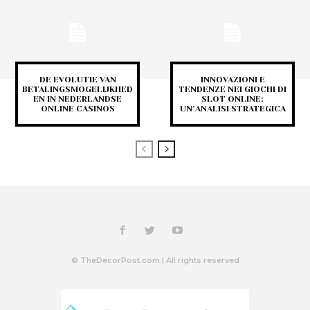
DE EVOLUTIE VAN
INNOVAZIONI E
BETALINGSMOGELIJKHED
TENDENZE NEI GIOCHI DI
EN IN NEDERLANDSE
SLOT ONLINE:
ONLINE CASINOS
UN’ANALISI STRATEGICA
© TheDecorPost.com | All rights reserved