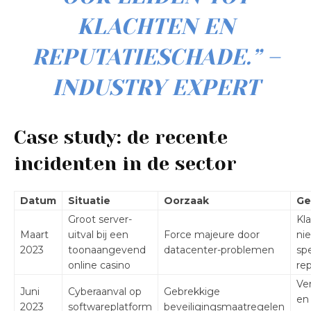
KLACHTEN EN
REPUTATIESCHADE.” –
INDUSTRY EXPERT
Case study: de recente
incidenten in de sector
Datum
Situatie
Oorzaak
Ge
Groot server-
Kl
Maart
uitval bij een
Force majeure door
nie
2023
toonaangevend
datacenter-problemen
spe
online casino
re
Ve
Juni
Cyberaanval op
Gebrekkige
en
2023
softwareplatform
beveiligingsmaatregelen