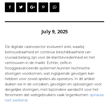
July 9, 2025
De digitale casinosector evolueert snel, waarbij
betrouwbaarheid en continue beschikbaarheid van
cruciaal belang zijn voor de klanttevredenheid en het
vertrouwen in de markt. Echter, zelfs in
hooggeavanceerde systemen kunnen technische
storingen voorkomen, wat ingrijpende gevolgen kan
hebben voor zowel spelers als operators. In dit artikel
duiken we in de oorzaken, gevolgen en oplossingen voor
dergelijke storingen, met bijzondere aandacht voor het
fenomeen dat webgebruikers vaak tegenkomen:
spinaura
niet werkend
.