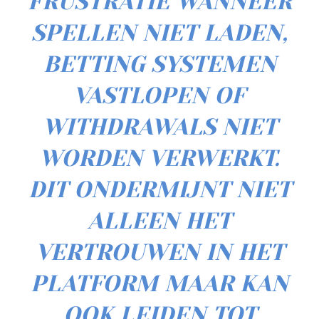
FRUSTRATIE WANNEER
SPELLEN NIET LADEN,
BETTING SYSTEMEN
VASTLOPEN OF
WITHDRAWALS NIET
WORDEN VERWERKT.
DIT ONDERMIJNT NIET
ALLEEN HET
VERTROUWEN IN HET
PLATFORM MAAR KAN
OOK LEIDEN TOT