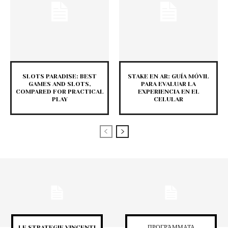
SLOTS PARADISE: BEST
STAKE EN AR: GUÍA MÓVIL
GAMES AND SLOTS,
PARA EVALUAR LA
COMPARED FOR PRACTICAL
EXPERIENCIA EN EL
PLAY
CELULAR
LE STRATEGIE VINCENTI
ΠΡΟΓΡΆΜΜΑΤΑ