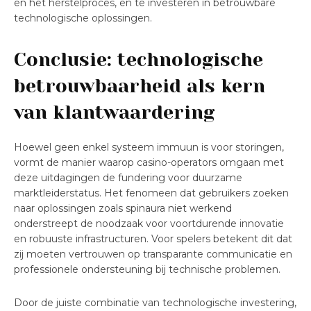
en het herstelproces, en te investeren in betrouwbare
technologische oplossingen.
Conclusie: technologische
betrouwbaarheid als kern
van klantwaardering
Hoewel geen enkel systeem immuun is voor storingen,
vormt de manier waarop casino-operators omgaan met
deze uitdagingen de fundering voor duurzame
marktleiderstatus. Het fenomeen dat gebruikers zoeken
naar oplossingen zoals spinaura niet werkend
onderstreept de noodzaak voor voortdurende innovatie
en robuuste infrastructuren. Voor spelers betekent dit dat
zij moeten vertrouwen op transparante communicatie en
professionele ondersteuning bij technische problemen.
Door de juiste combinatie van technologische investering,