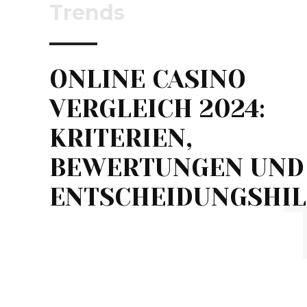
Trends
ONLINE CASINO
VERGLEICH 2024:
KRITERIEN,
BEWERTUNGEN UND
ENTSCHEIDUNGSHI