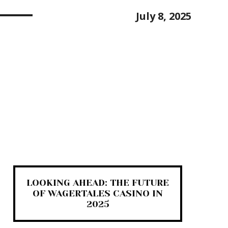
July 8, 2025
LOOKING AHEAD: THE FUTURE
OF WAGERTALES CASINO IN
2025