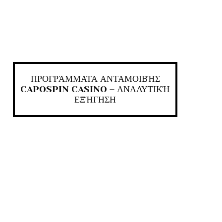
ΠΡΟΓΡΆΜΜΑΤΑ ΑΝΤΑΜΟΙΒΉΣ
CAPOSPIN CASINO – ΑΝΑΛΥΤΙΚΉ
ΕΞΉΓΗΣΗ