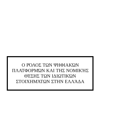
Ο ΡΌΛΟΣ ΤΩΝ ΨΗΦΙΑΚΏΝ
ΠΛΑΤΦΟΡΜΏΝ ΚΑΙ ΤΗΣ ΝΟΜΙΚΉΣ
ΘΈΣΗΣ ΤΩΝ ΙΔΙΩΤΙΚΏΝ
ΣΤΟΙΧΗΜΆΤΩΝ ΣΤΗΝ ΕΛΛΆΔΑ