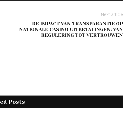
Next article
DE IMPACT VAN TRANSPARANTIE OP
NATIONALE CASINO UITBETALINGEN: VAN
REGULERING TOT VERTROUWEN
ted Posts