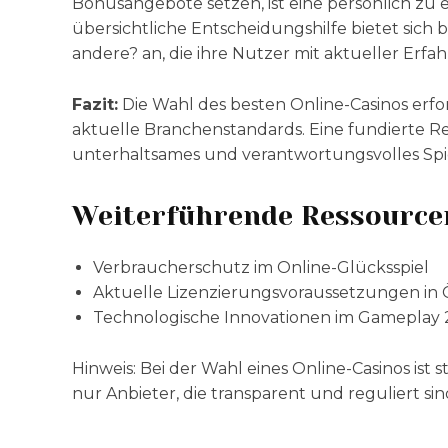
Bonusangebote setzen, ist eine persönlich zu 
übersichtliche Entscheidungshilfe bietet sich 
andere? an, die ihre Nutzer mit aktueller Er
Fazit:
Die Wahl des besten Online-Casinos erfor
aktuelle Branchenstandards. Eine fundierte Rec
unterhaltsames und verantwortungsvolles Spie
Weiterführende Ressource
Verbraucherschutz im Online-Glücksspiel
Aktuelle Lizenzierungsvoraussetzungen in 
Technologische Innovationen im Gameplay
Hinweis: Bei der Wahl eines Online-Casinos ist
nur Anbieter, die transparent und reguliert si