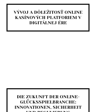
VÝVOJ A DÔLEŽITOSŤ ONLINE
KASÍNOVÝCH PLATFORIEM V
DIGITÁLNEJ ÉRE
DIE ZUKUNFT DER ONLINE-
GLÜCKSSPIELBRANCHE:
INNOVATIONEN, SICHERHEIT