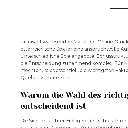
Im rasant wachsenden Markt der Online-Glückss
österreichische Spieler eine anspruchsvolle A
unterschiedliche Spielangebote, Bonusstruktu
die Entscheidung zunehmend komplex. Für Nut
möchten, ist es essenziell, die wichtigsten Fakt
Quellen zu Rate zu ziehen.
Warum die Wahl des richti
entscheidend ist
Die Sicherheit Ihrer Einlagen, der Schutz Ihrer
hängen vom Anbieter ab. Zudem beeinflusst di