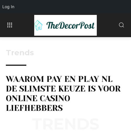
Log In
Trends
WAAROM PAY EN PLAY NL
DE SLIMSTE KEUZE IS VOOR
ONLINE CASINO
LIEFHEBBERS
TRENDS