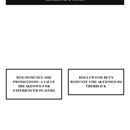
ROO BONUSES AND
HOLLYWOOD BETS
PROMOTIONS: A VALUE
BONUSSE UND AKTIONEN IM
BREAKDOWN FOR
ÜBERBLICK
EXPERIENCED PLAYERS