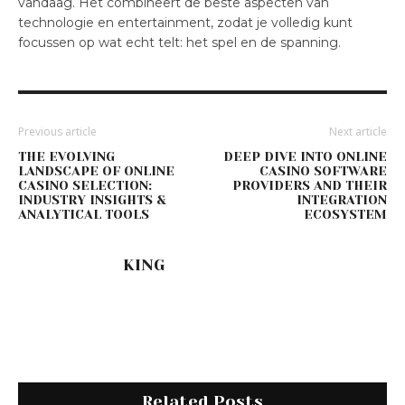
vandaag. Het combineert de beste aspecten van
technologie en entertainment, zodat je volledig kunt
focussen op wat echt telt: het spel en de spanning.
Previous article
Next article
THE EVOLVING
DEEP DIVE INTO ONLINE
LANDSCAPE OF ONLINE
CASINO SOFTWARE
CASINO SELECTION:
PROVIDERS AND THEIR
INDUSTRY INSIGHTS &
INTEGRATION
ANALYTICAL TOOLS
ECOSYSTEM
KING
Related Posts