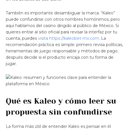
También es importante desambiguar la marca. “Kaleo”
puede confundirse con otros nombres homónimos, pero
aquí hablamos del casino dirigido al público de México. Si
quieres entrar al sitio oficial para revisar la interfaz por tu
cuenta, puedes
visita https://kaleobet-mx.com
. La
recomendación práctica es simple: primero revisa políticas,
herramientas de juego responsable y métodos de pago;
después decide si el producto encaja con tu forma de
jugar.
Qué es Kaleo y cómo leer su
propuesta sin confundirse
La forma más útil de entender Kaleo es pensar en él