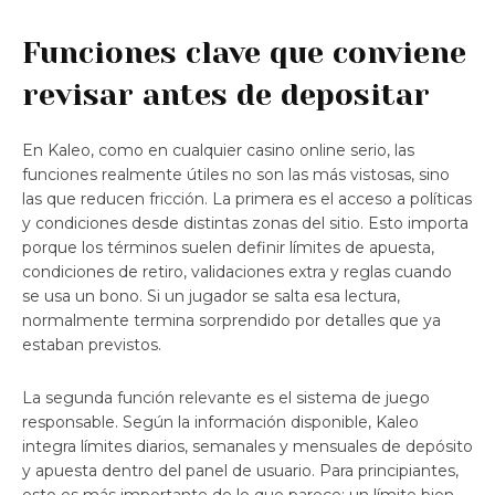
Funciones clave que conviene
revisar antes de depositar
En Kaleo, como en cualquier casino online serio, las
funciones realmente útiles no son las más vistosas, sino
las que reducen fricción. La primera es el acceso a políticas
y condiciones desde distintas zonas del sitio. Esto importa
porque los términos suelen definir límites de apuesta,
condiciones de retiro, validaciones extra y reglas cuando
se usa un bono. Si un jugador se salta esa lectura,
normalmente termina sorprendido por detalles que ya
estaban previstos.
La segunda función relevante es el sistema de juego
responsable. Según la información disponible, Kaleo
integra límites diarios, semanales y mensuales de depósito
y apuesta dentro del panel de usuario. Para principiantes,