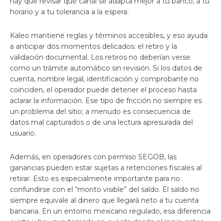
hay que revisar qué canal se adapta mejor a tu banco, a tu
horario y a tu tolerancia a la espera.
Kaleo mantiene reglas y términos accesibles, y eso ayuda
a anticipar dos momentos delicados: el retiro y la
validación documental. Los retiros no deberían verse
como un trámite automático sin revisión. Si los datos de
cuenta, nombre legal, identificación y comprobante no
coinciden, el operador puede detener el proceso hasta
aclarar la información. Ese tipo de fricción no siempre es
un problema del sitio; a menudo es consecuencia de
datos mal capturados o de una lectura apresurada del
usuario.
Además, en operadores con permiso SEGOB, las
ganancias pueden estar sujetas a retenciones fiscales al
retirar. Esto es especialmente importante para no
confundirse con el “monto visible” del saldo. El saldo no
siempre equivale al dinero que llegará neto a tu cuenta
bancaria. En un entorno mexicano regulado, esa diferencia