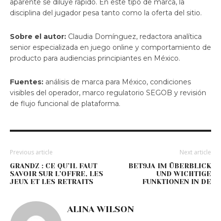
aparente se diluye rápido. En este tipo de marca, la
disciplina del jugador pesa tanto como la oferta del sitio.
Sobre el autor:
Claudia Domínguez, redactora analítica
senior especializada en juego online y comportamiento de
producto para audiencias principiantes en México.
Fuentes:
análisis de marca para México, condiciones
visibles del operador, marco regulatorio SEGOB y revisión
de flujo funcional de plataforma.
Previous article
Next article
GRANDZ : CE QU’IL FAUT
BET9JA IM ÜBERBLICK
SAVOIR SUR L’OFFRE, LES
UND WICHTIGE
JEUX ET LES RETRAITS
FUNKTIONEN IN DE
ALINA WILSON