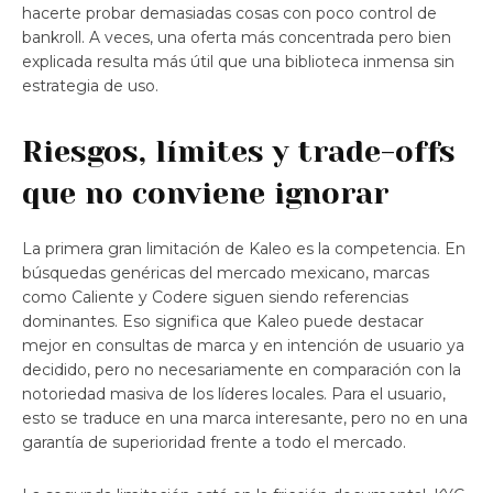
hacerte probar demasiadas cosas con poco control de
bankroll. A veces, una oferta más concentrada pero bien
explicada resulta más útil que una biblioteca inmensa sin
estrategia de uso.
Riesgos, límites y trade-offs
que no conviene ignorar
La primera gran limitación de Kaleo es la competencia. En
búsquedas genéricas del mercado mexicano, marcas
como Caliente y Codere siguen siendo referencias
dominantes. Eso significa que Kaleo puede destacar
mejor en consultas de marca y en intención de usuario ya
decidido, pero no necesariamente en comparación con la
notoriedad masiva de los líderes locales. Para el usuario,
esto se traduce en una marca interesante, pero no en una
garantía de superioridad frente a todo el mercado.