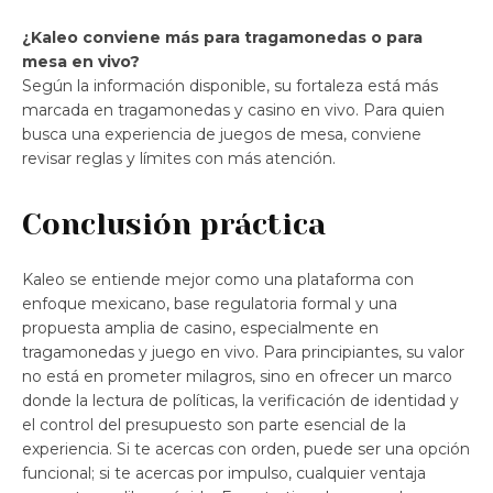
¿Kaleo conviene más para tragamonedas o para
mesa en vivo?
Según la información disponible, su fortaleza está más
marcada en tragamonedas y casino en vivo. Para quien
busca una experiencia de juegos de mesa, conviene
revisar reglas y límites con más atención.
Conclusión práctica
Kaleo se entiende mejor como una plataforma con
enfoque mexicano, base regulatoria formal y una
propuesta amplia de casino, especialmente en
tragamonedas y juego en vivo. Para principiantes, su valor
no está en prometer milagros, sino en ofrecer un marco
donde la lectura de políticas, la verificación de identidad y
el control del presupuesto son parte esencial de la
experiencia. Si te acercas con orden, puede ser una opción
funcional; si te acercas por impulso, cualquier ventaja