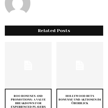
Related Posts
ROO BONUSES AND
HOLLYWOOD BETS
PROMOTIONS: A VALUE
BONUSSE UND AKTIONEN IM
BREAKDOWN FOR
ÜBERBLICK
EXPERIENCED PLAYERS