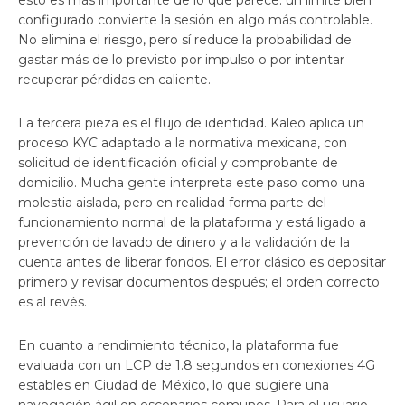
esto es más importante de lo que parece: un límite bien
configurado convierte la sesión en algo más controlable.
No elimina el riesgo, pero sí reduce la probabilidad de
gastar más de lo previsto por impulso o por intentar
recuperar pérdidas en caliente.
La tercera pieza es el flujo de identidad. Kaleo aplica un
proceso KYC adaptado a la normativa mexicana, con
solicitud de identificación oficial y comprobante de
domicilio. Mucha gente interpreta este paso como una
molestia aislada, pero en realidad forma parte del
funcionamiento normal de la plataforma y está ligado a
prevención de lavado de dinero y a la validación de la
cuenta antes de liberar fondos. El error clásico es depositar
primero y revisar documentos después; el orden correcto
es al revés.
En cuanto a rendimiento técnico, la plataforma fue
evaluada con un LCP de 1.8 segundos en conexiones 4G
estables en Ciudad de México, lo que sugiere una