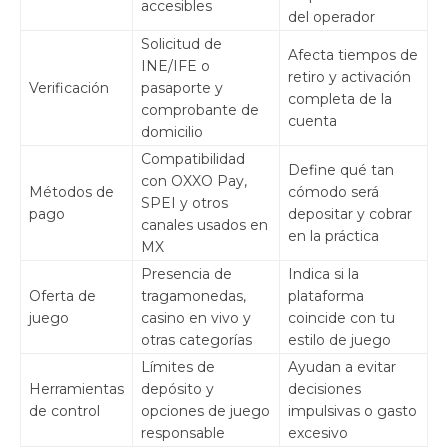
accesibles
del operador
Solicitud de
Afecta tiempos de
INE/IFE o
retiro y activación
Verificación
pasaporte y
completa de la
comprobante de
cuenta
domicilio
Compatibilidad
Define qué tan
con OXXO Pay,
Métodos de
cómodo será
SPEI y otros
pago
depositar y cobrar
canales usados en
en la práctica
MX
Presencia de
Indica si la
Oferta de
tragamonedas,
plataforma
juego
casino en vivo y
coincide con tu
otras categorías
estilo de juego
Límites de
Ayudan a evitar
Herramientas
depósito y
decisiones
de control
opciones de juego
impulsivas o gasto
responsable
excesivo