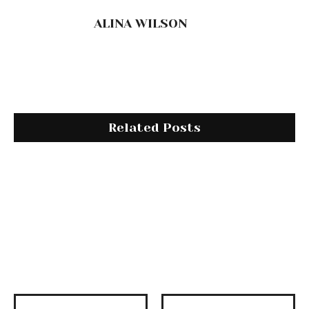
ALINA WILSON
Related Posts