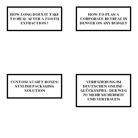
HOW LONG DOES IT TAKE
HOW TO PLAN A
TO HEAL AFTER A TOOTH
CORPORATE RETREAT IN
EXTRACTION?
DENVER ON ANY BUDGET
CUSTOM A5 GIFT BOXES:
VERIFIZIERUNG IM
STYLISH PACKAGING
DEUTSCHEN ONLINE-
SOLUTION
GLÜCKSSPIEL: DER WEG
ZU MEHR SICHERHEIT
UND VERTRAUEN