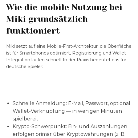
Wie die mobile Nutzung bei
Miki grundsätzlich
funktioniert
Miki setzt auf eine Mobile-First-Architektur: die Oberfläche
ist für Smartphones optimiert, Registrierung und Wallet-
Integration laufen schnell. In der Praxis bedeutet das für
deutsche Spieler:
Schnelle Anmeldung: E-Mail, Passwort, optional
Wallet-Verknüpfung — in wenigen Minuten
spielbereit.
Krypto-Schwerpunkt: Ein- und Auszahlungen
erfolgen primär über Kryptowährungen (z. B.