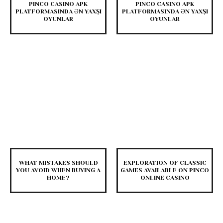
PINCO CASINO APK
PINCO CASINO APK
PLATFORMASINDA ƏN YAXŞI
PLATFORMASINDA ƏN YAXŞI
OYUNLAR
OYUNLAR
WHAT MISTAKES SHOULD
EXPLORATION OF CLASSIC
YOU AVOID WHEN BUYING A
GAMES AVAILABLE ON PINCO
HOME?
ONLINE CASINO