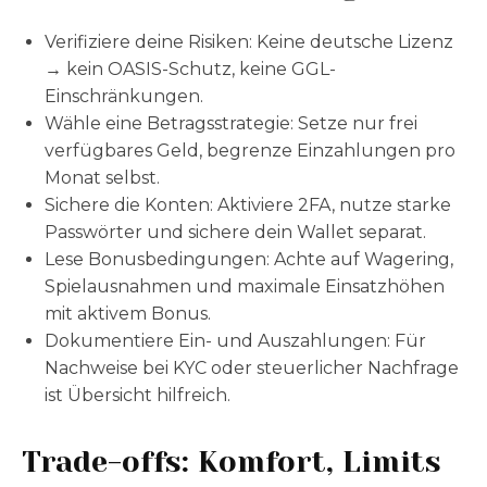
Verifiziere deine Risiken: Keine deutsche Lizenz
→ kein OASIS-Schutz, keine GGL-
Einschränkungen.
Wähle eine Betragsstrategie: Setze nur frei
verfügbares Geld, begrenze Einzahlungen pro
Monat selbst.
Sichere die Konten: Aktiviere 2FA, nutze starke
Passwörter und sichere dein Wallet separat.
Lese Bonusbedingungen: Achte auf Wagering,
Spielausnahmen und maximale Einsatzhöhen
mit aktivem Bonus.
Dokumentiere Ein- und Auszahlungen: Für
Nachweise bei KYC oder steuerlicher Nachfrage
ist Übersicht hilfreich.
Trade-offs: Komfort, Limits