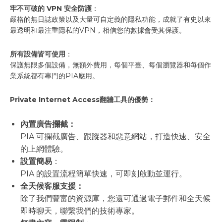
牢不可破的 VPN 安全防護
：
嚴格的無日誌政策以及大量可自定義的隱私功能，成就了有史以來
最透明和最注重隱私的VPN，相信您的數據會受其保護。
所有設備皆可使用
：
保護無限多個設備，無額外費用，每個平臺、每個瀏覽器和每個作
業系統都有專門的PIA應用。
Private Internet Access翻牆工具的優勢：
內置廣告攔截：
PIA 可攔截廣告、跟蹤器和惡意網站，打造快速、安全
的上網體驗。
設置簡易
：
PIA 的設置流程簡單快速，可即刻啟動並運行。
全天候客服支援：
除了我們豐富的資源庫，您還可通過電子郵件和全天候
即時聊天，聯繫我們的技術專家。