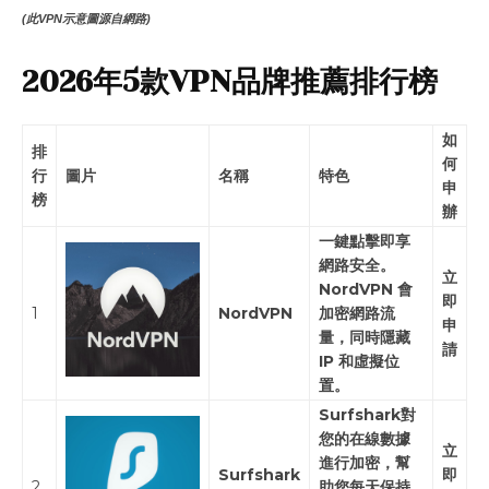
(此VPN示意圖源自網路)
2026年5款VPN品牌推薦排行榜
如
排
何
行
圖片
名稱
特色
申
榜
辦
一鍵點擊即享
網路安全。
立
NordVPN 會
即
1
NordVPN
加密網路流
申
量，同時隱藏
請
IP 和虛擬位
置。
Surfshark對
您的在線數據
立
進行加密，幫
Surfshark
即
2
助您每天保持