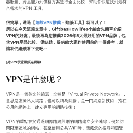
器數量、跨區能力到價格方案進行全面比較，幫助你快速找到最符
合需求的VPN 工具。
很簡單，透過【
遊戲VPN推薦
– 翻牆工具】就可以了！
所以在今天這篇文章中，GiftbasHowlifes小編會先簡單介紹
VPN的好處，最後再為您推薦2026年5大最好用的VPN品牌，包
含VPN產品比較、優缺點，提供給大家作使用前的一個參考，就
讓我們繼續看下去吧～
(此VPN示意圖源自網路)
VPN是什麼呢？
VPN是一個英文的縮寫，全稱是『Virtual Private Network』，
意思是虛擬私人網路，也可以稱為翻牆，是一門網路新技術，指在
公用的網路上，建立專用的網路技術！
VPN的重點在於通過網際路網與別的網路建立安全連線，例如訪
問限定區域的網站、甚至使用公共WiFi時，隱藏您的搜尋和瀏覽