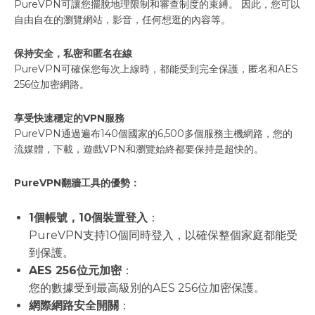
PureVPN可讓您擺脫地理限制和審查制度的束縛。 因此，您可以
自由自在的瀏覽網站，影音，任何想逛的內容等。
保持安全，私密和匿名在線
PureVPN可確保您每次上線時，都能受到完全保護，匿名和AES
256位加密網路。
享受快速穩定的VPN服務
PureVPN通過遍布140個國家的6,500多個服務主機網路，您的
流媒體，下載，遊戲VPN和瀏覽始終都要保持是超快的。
PureVPN翻牆工具的優勢：
1個帳號，10個裝置登入
：
PureVPN支持10個同時登入，以確保整個家庭都能受
到保護。
AES 256位元加密
：
您的數據受到最高級別的AES 256位加密保護。
網際網路安全開關
：