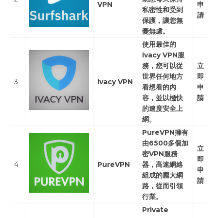
VPN
申
私密性和受到
請
保護，讓您無
憂無慮。
使用最佳的
Ivacy VPN服
務，您可以從
立
世界任何地方
即
3
Ivacy VPN
看想看的內
申
容，並以極快
請
的速度安全上
網。
PureVPN擁有
由6500多個加
立
密VPN服務
即
4
PureVPN
器，高速網絡
申
組成的龐大網
請
路，從而引領
行業。
Private