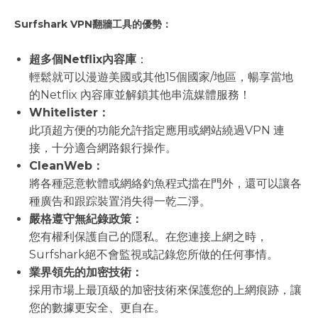
Surfshark VPN翻牆工具的優勢：
超多個Netflix內容庫
：
輕鬆就可以漫遊美國或其他15個國家/地區，暢享當地
的Netflix 內容庫並解鎖其他串流媒體服務！
Whitelister：
此項超方便的功能允許指定應用或網站繞過VPN 連
接，十分適合網路銀行操作。
CleanWeb：
將各種惡意軟體或網絡釣魚程式擋在門外，還可以讓各
種廣告和跟踪裝置消失得一乾二淨。
嚴格遵守無紀錄政策：
您有權利保護自己的隱私。在您連接上網之時，
Surfshark絕不會監視或記錄您所做的任何事情。
業界領先的加密技術：
採用市場上最頂級的加密技術來保護您的上網痕跡，讓
您的數據更安全、更自在。