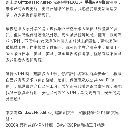
以上為
Giftbas
Howlifes小編整理的2026年
手機VPN推薦
清單，
未來若有表現更好、更適合翻牆的軟體，我也會持續更新這篇文
章，為大家提供最新資訊。
最後想跟大家分享的是：現代網路雖然帶來大量便利與豐富的資
訊，但同時也伴隨著隱私外洩、資料被監控等風險。擁有一款可靠
的 VPN，不僅能有效保護你的個人資料與上網隱私，更能讓你打
破地域限制，自由暢遊全球網路。你可以坐在台灣家中，卻讓 IP
瞬間飛到日本、美國、英國，甚至世界各個角落，輕鬆存取不同國
家的影音內容與資源。
選擇 VPN 時，建議多方比較、仔細評估各項功能與安全性，根據
自己的實際需求（例如翻牆、追劇、保護隱私或公共 Wi-Fi 使
用），挑選最適合自己的工具。希望正在閱讀這篇文章的你，都能
找到一款真正好用、安心又可靠的 VPN，享受更自由、安全的網
路體驗！
本文為
Giftbas
Howlifes小編原創文章，如欲轉發請註明原文連
結：
2026年最強遊戲VPN推薦｜5款超高CP值翻牆工具精選