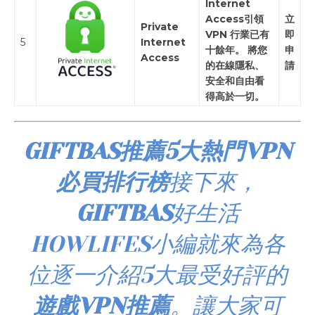
Internet
Access引領
立
Private
VPN 行業已有
即
5
Internet
十餘年。 將您
申
Access
的在線隱私、
請
安全和自由看
得高於一切。
GIFTBAS推薦5大熱門VPN
必買排行榜
接下來，
GIFTBAS
好生活
HOWLIFES小編就來為各
位逐一介紹5大最受好評的
遊戲VPN推薦
。讓大家可