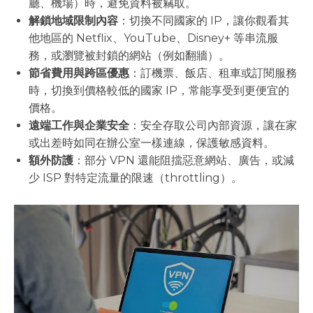
廳、機場）時，避免資料被竊取。
解鎖地域限制內容
：切換不同國家的 IP，讓你觀看其
他地區的 Netflix、YouTube、Disney+ 等串流服
務，或瀏覽被封鎖的網站（例如翻牆）。
節省費用與跨區優惠
：訂機票、飯店、租車或訂閱服務
時，切換到價格較低的國家 IP，常能享受到更便宜的
價格。
遠端工作與企業安全
：安全存取公司內部資源，讓在家
或出差時如同在辦公室一樣連線，保護敏感資料。
額外防護
：部分 VPN 還能阻擋惡意網站、廣告，或減
少 ISP 對特定流量的限速（throttling）。